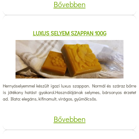
Bővebben
LUXUS SELYEM SZAPPAN 100G
Hernyóselyemmel készült igazi luxus szappan. Normál és száraz bőrre
is jótékony hatást gyakorol.Használójának selymes, bársonyos érzetet
ad. Illata: elegáns, kifinomult, virágos, gyümölcsös.
Bővebben