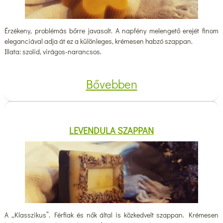
Érzékeny, problémás bőrre javasolt. A napfény melengető erejét finom
eleganciával adja át ez a különleges, krémesen habzó szappan.
Illata: szolid, virágos-narancsos.
Bővebben
LEVENDULA SZAPPAN
A „Klasszikus”. Férfiak és nők által is közkedvelt szappan. Krémesen