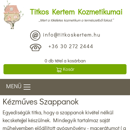
Titkos Kertem Kozmetikumai
„Mert a tökéletes kozmetikum a természetből fakad.”
info@titkoskertem.hu
+36 30 272 2444
0 db tétel a kosárban
Kosár
MENÜ
Kézműves Szappanok
Egyediségük titka, hogy a szappanok kivétel nélkül
kecsketejjel készülnek. Mindegyik tartalmaz saját
műhelyemben előállított gyógynövény - macerátumot ( a