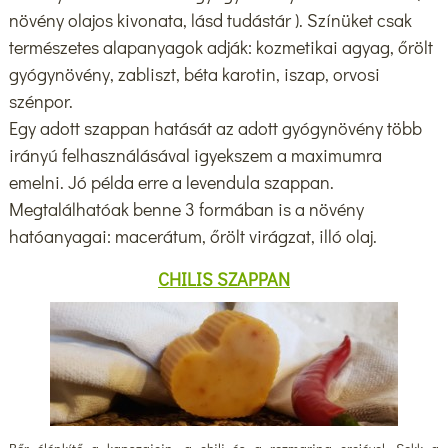
növény olajos kivonata, lásd tudástár ). Színüket csak
természetes alapanyagok adják: kozmetikai agyag, őrölt
gyógynövény, zabliszt, béta karotin, iszap, orvosi
szénpor.
Egy adott szappan hatását az adott gyógynövény több
irányú felhasználásával igyekszem a maximumra
emelni. Jó példa erre a levendula szappan.
Megtalálhatóak benne 3 formában is a növény
hatóanyagai: macerátum, őrölt virágzat, illó olaj.
CHILIS SZAPPAN