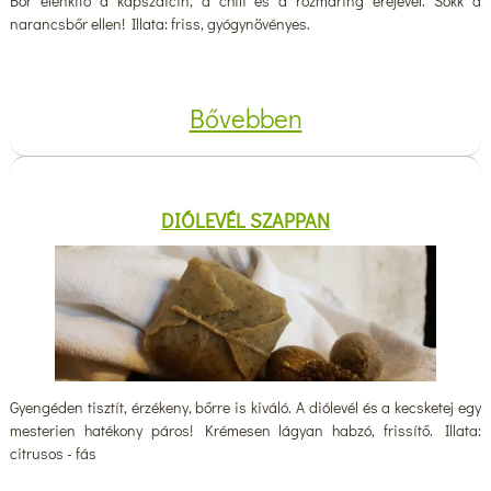
Bőr élénkítő a kapszaicin, a chili és a rozmaring erejével. Sokk a
narancsbőr ellen! Illata: friss, gyógynövényes.
Bővebben
DIÓLEVÉL SZAPPAN
Gyengéden tisztít, érzékeny, bőrre is kiváló. A diólevél és a kecsketej egy
mesterien hatékony páros! Krémesen lágyan habzó, frissítő. Illata:
citrusos - fás