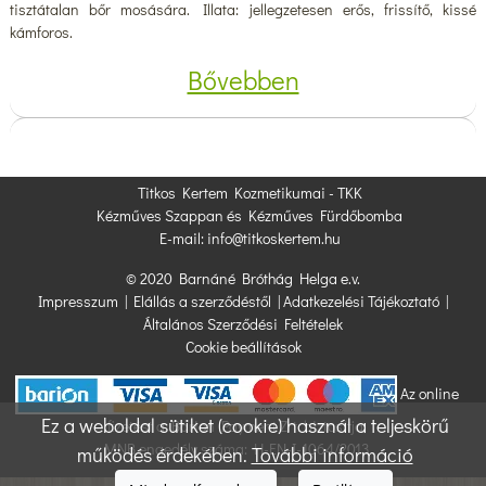
tisztátalan bőr mosására. Illata: jellegzetesen erős, frissítő, kissé
kámforos.
Bővebben
Titkos Kertem Kozmetikumai - TKK
Kézműves Szappan és Kézműves Fürdőbomba
E-mail: info@titkoskertem.hu
© 2020 Barnáné Bróthág Helga e.v.
Impresszum
|
Elállás a szerződéstől
|
Adatkezelési Tájékoztató
|
Általános Szerződési Feltételek
Cookie beállítások
Az online
Ez a weboldal sütiket (cookie) használ a teljeskörű
fizetést a Barion Payment Zrt. biztosítja,
MNB engedély száma: H-EN-I-1064/2013
működés érdekében.
További információ