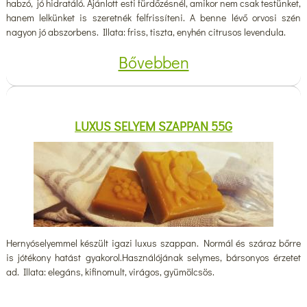
habzó, jó hidratáló. Ajánlott esti fürdőzésnél, amikor nem csak testünket,
hanem lelkünket is szeretnék felfrissíteni. A benne lévő orvosi szén
nagyon jó abszorbens. Illata: friss, tiszta, enyhén citrusos levendula.
Bővebben
LUXUS SELYEM SZAPPAN 55G
Hernyóselyemmel készült igazi luxus szappan. Normál és száraz bőrre
is jótékony hatást gyakorol.Használójának selymes, bársonyos érzetet
ad. Illata: elegáns, kifinomult, virágos, gyümölcsös.