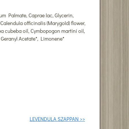
um Palmate, Caprae lac, Glycerin,
alendula officinalis (Marygold) flower,
sea cubeba oil, Cymbopogon martini oil,
*, Geranyl Acetate*, Limonene*
LEVENDULA SZAPPAN >>