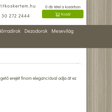
titkoskertem.hu
0 db tétel a kosárban
Kosár
30 272 2444
Bőrradírok
Dezodorok
Mesevilág
gető erejét finom eleganciával adja át ez