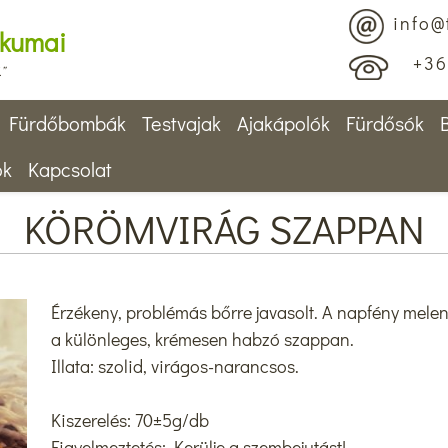
info@
ikumai
+36 
.”
Fürdőbombák
Testvajak
Ajakápolók
Fürdősók
ok
Kapcsolat
KÖRÖMVIRÁG SZAPPAN
Érzékeny, problémás bőrre javasolt. A napfény melen
a különleges, krémesen habzó szappan.
Illata: szolid, virágos-narancsos.
Kiszerelés: 70±5g/db
Figyelmeztetés: Kerülje a szembejutást!