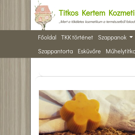
Titkos Kertem Kozmet
„Mert a tökéletes kozmetikum a természetből fakad
Főoldal
TKK történet
Szappanok
Szappantorta
Esküvőre
Műhelytitk