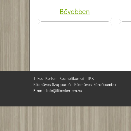
Bővebben
Titkos Kertem Kozmetikumai - TKK
Kézműves Szappan és Kézműves Fürdőbomba
E-mail: info@titkoskertem.hu