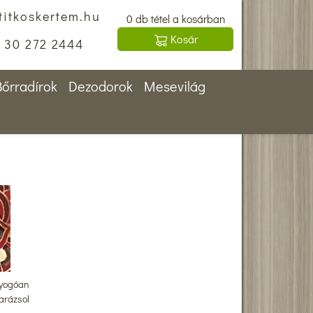
titkoskertem.hu
0 db tétel a kosárban
Kosár
30 272 2444
Bőrradírok
Dezodorok
Mesevilág
gyogóan
arázsol