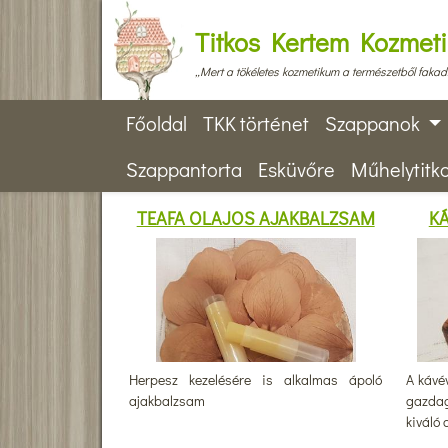
Titkos Kertem Kozmet
„Mert a tökéletes kozmetikum a természetből fakad
Főoldal
TKK történet
Szappanok
Szappantorta
Esküvőre
Műhelytitk
TEAFA OLAJOS AJAKBALZSAM
K
Herpesz kezelésére is alkalmas ápoló
A kávév
ajakbalzsam
gazda
kiváló