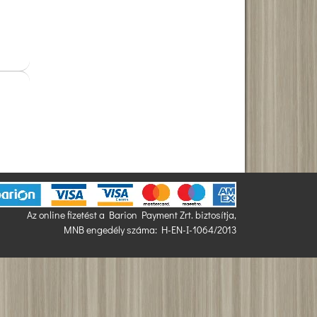
Az online fizetést a Barion Payment Zrt. biztosítja,
MNB engedély száma: H-EN-I-1064/2013