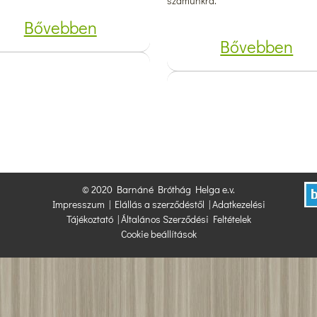
számunkra.
Bővebben
Bővebben
© 2020 Barnáné Bróthág Helga e.v.
Impresszum
|
Elállás a szerződéstől
|
Adatkezelési
Tájékoztató
|
Általános Szerződési Feltételek
Cookie beállítások