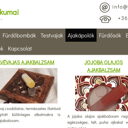
info@
ikumai
+36 
.”
Fürdőbombák
Testvajak
Ajakápolók
Fürdősók
ok
Kapcsolat
ÁVÉVAJAS AJAKBALZSAM
JOJOBA OLAJOS
AJAKBALZSAM
aj csodálatos, természetes illatával
gított különleges alkalmakra is
A jojoba olajos ajakbalzsam ra
 ajabalzsam.
egészséges, telt, puha ajkakat v