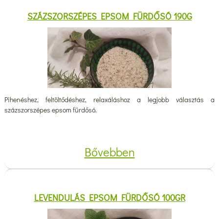
SZÁZSZORSZÉPES EPSOM FÜRDŐSÓ 190G
Pihenéshez, feltöltődéshez, relaxáláshoz a legjobb választás a
százszorszépes epsom fürdősó.
Bővebben
LEVENDULÁS EPSOM FÜRDŐSÓ 100GR