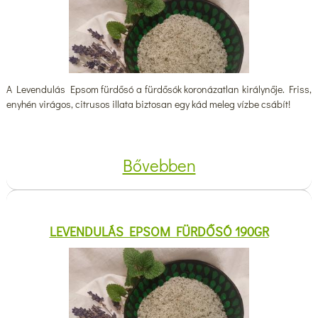
A Levendulás Epsom fürdősó a fürdősók koronázatlan királynője. Friss,
enyhén virágos, citrusos illata biztosan egy kád meleg vízbe csábít!
Bővebben
LEVENDULÁS EPSOM FÜRDŐSÓ 190GR