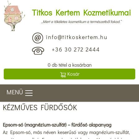
Titkos Kertem Kozmetikumai
„Mert a tökéletes kozmetikum a természetből fakad.”
info@titkoskertem.hu
+36 30 272 2444
0 db tétel a kosárban
Kosár
MENÜ
KÉZMŰVES FÜRDŐSÓK
Epsom-só (magnézium-szulfát) – fürdősó alapanyag
Az Epsom-só, más néven keserűsó vagy magnézium-szulfát,