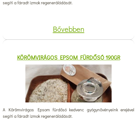
segíti a fáradt izmok regenerálódását.
Bővebben
KÖRÖMVIRÁGOS EPSOM FÜRDŐSÓ 190GR
A Körömvirágos Epsom fürdősó kedvenc gyógynövényeink erejével
segíti a fáradt izmok regenerálódását.