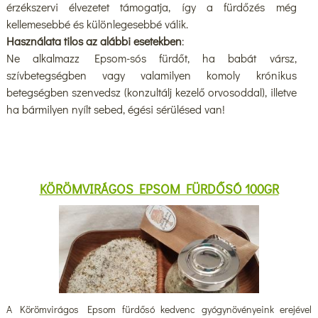
érzékszervi élvezetet támogatja, így a fürdőzés még
kellemesebbé és különlegesebbé válik.
Használata tilos az alábbi esetekben
:
Ne alkalmazz Epsom-sós fürdőt, ha babát vársz,
szívbetegségben vagy valamilyen komoly krónikus
betegségben szenvedsz (konzultálj kezelő orvosoddal), illetve
ha bármilyen nyílt sebed, égési sérülésed van!
KÖRÖMVIRÁGOS EPSOM FÜRDŐSÓ 100GR
A Körömvirágos Epsom fürdősó kedvenc gyógynövényeink erejével