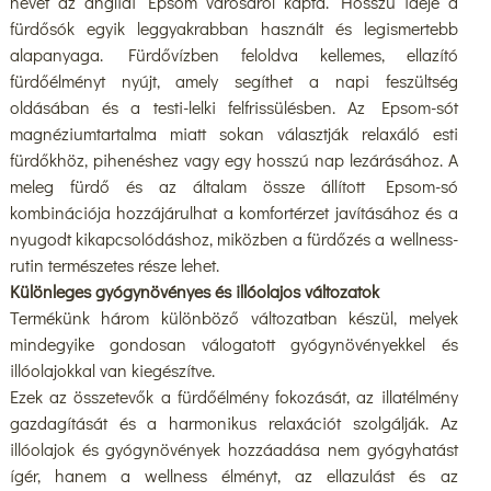
nevét az angliai Epsom városáról kapta. Hosszú ideje a
fürdősók egyik leggyakrabban használt és legismertebb
alapanyaga. Fürdővízben feloldva kellemes, ellazító
fürdőélményt nyújt, amely segíthet a napi feszültség
oldásában és a testi-lelki felfrissülésben. Az Epsom-sót
magnéziumtartalma miatt sokan választják relaxáló esti
fürdőkhöz, pihenéshez vagy egy hosszú nap lezárásához. A
meleg fürdő és az általam össze állított Epsom-só
kombinációja hozzájárulhat a komfortérzet javításához és a
nyugodt kikapcsolódáshoz, miközben a fürdőzés a wellness-
rutin természetes része lehet.
Különleges gyógynövényes és illóolajos változatok
Termékünk három különböző változatban készül, melyek
mindegyike gondosan válogatott gyógynövényekkel és
illóolajokkal van kiegészítve.
Ezek az összetevők a fürdőélmény fokozását, az illatélmény
gazdagítását és a harmonikus relaxációt szolgálják. Az
illóolajok és gyógynövények hozzáadása nem gyógyhatást
ígér, hanem a wellness élményt, az ellazulást és az