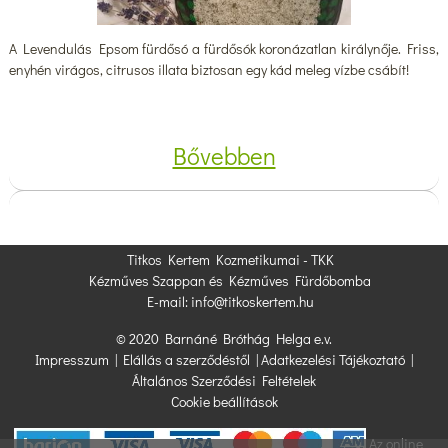
A Levendulás Epsom fürdősó a fürdősók koronázatlan királynője. Friss,
enyhén virágos, citrusos illata biztosan egy kád meleg vízbe csábít!
Bővebben
Titkos Kertem Kozmetikumai - TKK
Kézműves Szappan és Kézműves Fürdőbomba
E-mail: info@titkoskertem.hu
© 2020 Barnáné Bróthág Helga e.v.
Impresszum
|
Elállás a szerződéstől
|
Adatkezelési Tájékoztató
|
Általános Szerződési Feltételek
Cookie beállítások
Az online